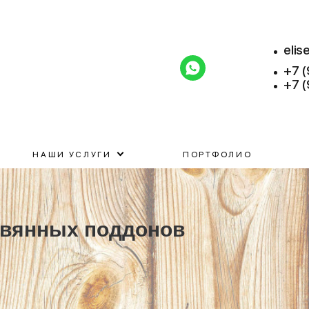
elis
+7 
+7 
НАШИ УСЛУГИ
ПОРТФОЛИО
евянных поддонов