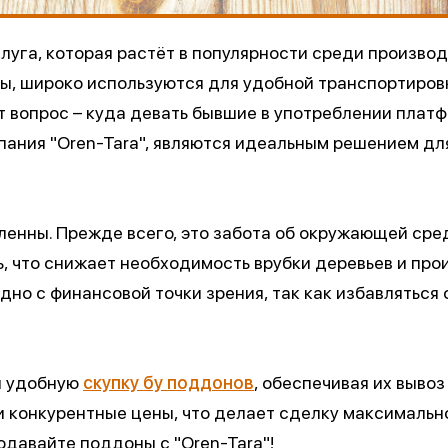
слуга, которая растёт в популярности среди произво
ы, широко используются для удобной транспортировк
 вопрос – куда девать бывшие в употреблении платф
пания "Oren-Tara", являются идеальным решением дл
ленны. Прежде всего, это забота об окружающей ср
ь, что снижает необходимость врубки деревьев и про
годно с финансовой точки зрения, так как избавлятьс
и удобную
скупку бу поддонов
, обеспечивая их вывоз
 конкурентные цены, что делает сделку максимальн
одавайте поддоны с "Oren-Tara"!