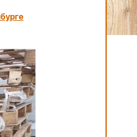
нбурге